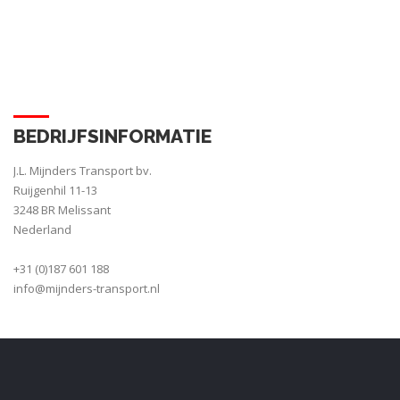
BEDRIJFSINFORMATIE
J.L. Mijnders Transport bv.
Ruijgenhil 11-13
3248 BR Melissant
Nederland
+31 (0)187 601 188
info@mijnders-transport.nl