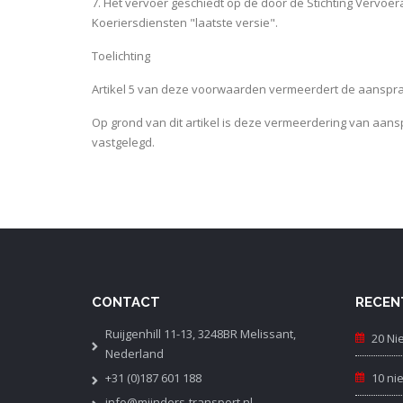
7. Het vervoer geschiedt op de door de Stichting Verv
Koeriersdiensten "laatste versie".
Toelichting
Artikel 5 van deze voorwaarden vermeerdert de aansprakel
Op grond van dit artikel is deze vermeerdering van aansp
vastgelegd.
CONTACT
RECEN
Ruijgenhill 11-13, 3248BR Melissant,
20 Ni
Nederland
+31 (0)187 601 188
10 ni
info@mijnders-transport.nl