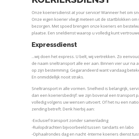
Onze koeriersdienst at your service! Wanneer het om sne
Onze eigen koerier vliegt meteen uit de startblokken om
bezorgen. Met spoed brengen onze koeriers en bestelwag
plaatse. Een sneldienst waarop u volledig kunt vertrouw
Expressdienst
...wij doen het express. U belt, wij vertrekken. Zo eenvo
de naam sneltransport alle eer aan. Binnen vier uur na a
op zijn bestemming. Gegarandeerd want vandaag beteken
En onmiddellijk nooit straks.
Sneltransport in alle vormen. Snelheid is belangrijk, ser
dan een koeriersbedrijf: we zijn bovenal een transport p
volledig volgens uw wensen uitvoert. Of het nu een natio
zending betreft. Denk hierbij aan:
-Exclusief transport zonder samenlading
-Ruilopdrachten bijvoorbeeld tussen tandarts en labo
-Ophaalrondes dag en nacht -Interne koeriers dienst tus