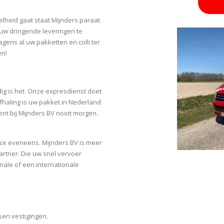
lheid gaat staat Mijnders paraat.
 uw dringende leveringen te
ens al uw pakketten en colli ter
en!
udig is het. Onze expresdienst doet
fhaling is uw pakket in Nederland
t bij Mijnders BV nooit morgen.
vice eveneens. Mijnders BV is meer
artner. Die uw snel vervoer
nale of een internationale
sen vestigingen.