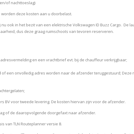
 en/of nachttoeslag)
n worden deze kosten aan u doorbelast.
j nu ook in het bezit van een elektrische Volkswagen ID Buzz Cargo. De laa
kbaarheid, dus deze graag ruimschoots van tevoren reserveren.
 adresvermelding en een vrachtbrief evt. bij de chauffeur verkrijgbaar;
of een onvolledig adres worden naar de afzender teruggestuurd; Deze r
achtergelaten;
rs BV voor tweede levering. De kosten hiervan zijn voor de afzender.
 dag of de daaropvolgende doorgefaxt naar afzender.
asis van TLN Routeplanner versie 8.