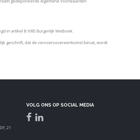
Rotterdam gedeponeerde Algemene Voorwaarden
d in artikel 8:1095 Burgerlijk Wetboek.
rlijk geschrift, dat de vervoersovereenkomst bevat, wordt
VOLG ONS OP SOCIAL MEDIA
DF, 21