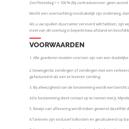
Zon/feestdag = + 100 % (Bij contractvervoer: geen avond
Mocht een overnachting noodzakelijk zijn onderweg, da
Als u uw spullen duurzamer vervoerd wilt hebben, zijn wi
inzet van dit voertuig is beperkt kwa afstand en beschi
VOORWAARDEN
1. Alle goederen moeten voorzien zijn van een duidelijke
2 Geweigerde zendingen of zendingen met een verkeerd 
gefactureerd als een te leveren zending;
3. Bij afwezigheid van de bestemming wordt een bericht 
4.De bestemming dient contact op te nemen met JL Mijnde
5. Bewijs van aflevering wordt indien gewenst dezelfde
6.Tarieven zijn exclusief tolkosten en gecalculeerd op b