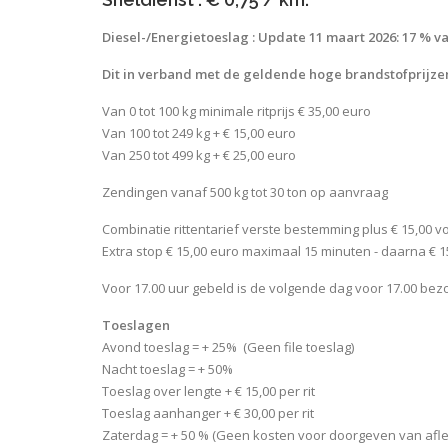
Diesel-/Energietoeslag : Update 11 maart 2026: 17 % van
Dit in verband met de geldende hoge brandstofprijzen
Van 0 tot 100 kg minimale ritprijs € 35,00 euro
Van 100 tot 249 kg + € 15,00 euro
Van 250 tot 499 kg + € 25,00 euro
Zendingen vanaf 500 kg tot 30 ton op aanvraag
Combinatie rittentarief verste bestemming plus € 15,00 vo
Extra stop € 15,00 euro maximaal 15 minuten - daarna € 1
Voor 17.00 uur gebeld is de volgende dag voor 17.00 bez
Toeslagen
Avond toeslag = + 25% (Geen file toeslag)
Nacht toeslag = + 50%
Toeslag over lengte + € 15,00 per rit
Toeslag aanhanger + € 30,00 per rit
Zaterdag = + 50 % (Geen kosten voor doorgeven van afl