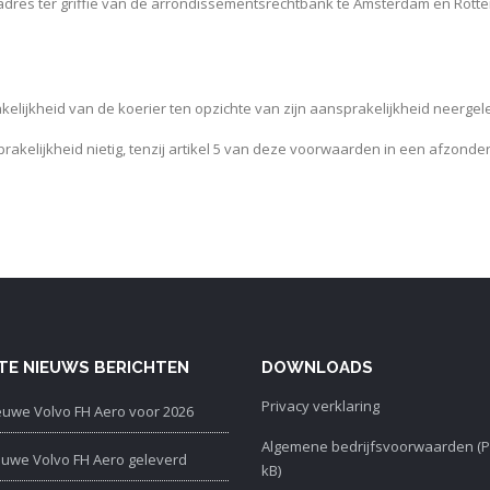
oeradres ter griffie van de arrondissementsrechtbank te Amsterdam en 
ijkheid van de koerier ten opzichte van zijn aansprakelijkheid neergeleg
rakelijkheid nietig, tenzij artikel 5 van deze voorwaarden in een afzonde
TE NIEUWS BERICHTEN
DOWNLOADS
Privacy verklaring
euwe Volvo FH Aero voor 2026
Algemene bedrijfsvoorwaarden (P
euwe Volvo FH Aero geleverd
kB)