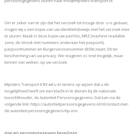
persoonsgegevens sturen naar info@mijnders-transport.nl.
Om er zeker van te zijn dat het verzoek tot inzage door u is gedaan,
vragen wij u een kopie van uw identiteitsbewijs met het verzoek mee
te sturen. Maak in deze kopie uw pasfoto, MRZ (machine readable
zone, de strook met nummers onderaan het paspoort),
paspoortnummer en Burgerservicenummer (BSN) zwart. Dit ter
bescherming van uw privacy. We reageren zo snel mogelijk, maar
binnen vier weken, op uw verzoek.
Mijnders Transport II BV wil u er tevens op wijzen dat u de
mogelijkheid heeft om een klacht in te dienen bij de nationale
toezichthouder, de Autoriteit Persoonsgegevens. Dat kan via de
volgende link: https://autoriteitpersoonsgegevens.nl/nl/contact-met-
de-autoriteit-persoonsgegevens/tip-ons
Hoe wij persoonsgegevens beveiligen