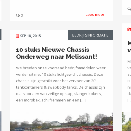
Lees meer
0
BEDRIJFSINFORMATIE
SEP 18, 2015
M
10 stuks Nieuwe Chassis
v
Onderweg naar Melissant!
M
We breiden onze voorraad bedrijfsmiddelen weer
v
verder uit met 10 stuks lichtgewicht chassis. Deze
z
chassis zijn geschikt voor het vervoer van 20’
i
tankcontainers & swapbody tanks. De chassis zijn
n
o.a. voorzien van veilige opstap, slangenkokers,
d
een morsbak, schijfremmen en een […]
[