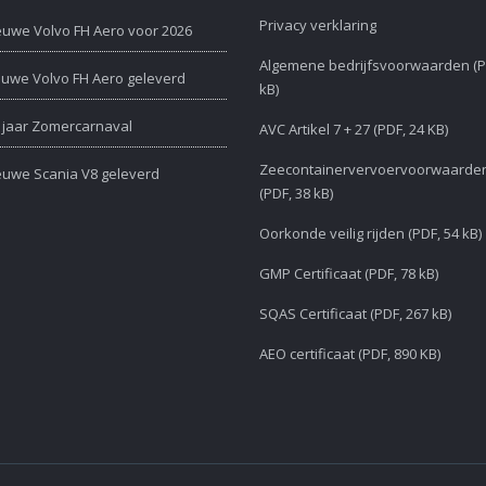
Privacy verklaring
euwe Volvo FH Aero voor 2026
Algemene bedrijfsvoorwaarden (P
euwe Volvo FH Aero geleverd
kB)
 jaar Zomercarnaval
AVC Artikel 7 + 27 (PDF, 24 KB)
Zeecontainervervoervoorwaarde
euwe Scania V8 geleverd
(PDF, 38 kB)
Oorkonde veilig rijden (PDF, 54 kB)
GMP Certificaat (PDF, 78 kB)
SQAS Certificaat (PDF, 267 kB)
AEO certificaat (PDF, 890 KB)